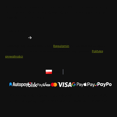
Zapisz się do newslettera i odbierz -10% na pierwsze zakupy!
Dodatkowo bądź pierwszą osobą, która dowie się o naszych
nowościach i promocjach.
Twój adres e-mail
Zapisując się, akceptujesz nasz
Regulamin
(w zakresie dotyczącym
Newslettera). Przetwarzanie danych odbywa się zgodnie z
Polityką
prywatności
.
polski
zł
Producent środków czystości Elit | ul. Fatimska 41B,
31-831 Kraków | NIP: 6783194459 | REGON: 520681196