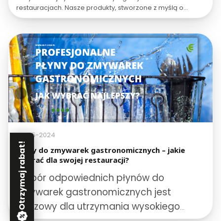
restauracjach. Nasze produkty, stworzone z myślą o
branży HORECA, łączą skuteczność, wydajność i
bezpieczeństwo, zapewniając nieskazitelną czystość.
Wybierz ELIT i przekonaj się, że codzienne dbanie o
czystość może być prostsze niż kiedykolwiek!
23-05-2024
Otrzymaj rabat!
Płyny do zmywarek gastronomicznych – jakie
wybrać dla swojej restauracji?
Wybór odpowiednich płynów do
zmywarek gastronomicznych jest
kluczowy dla utrzymania wysokiego
poziomu czystości i higieny w