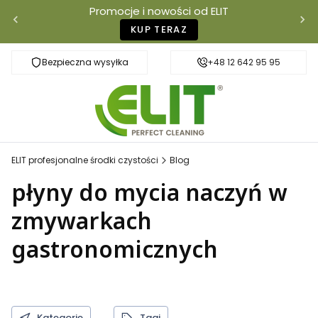
Promocje i nowości od ELIT
KUP TERAZ
Bezpieczna wysyłka
Szybka dostawa
+48 12 642 95 95
ELIT profesjonalne środki czystości
Blog
płyny do mycia naczyń w
zmywarkach
gastronomicznych
Kategorie
Tagi