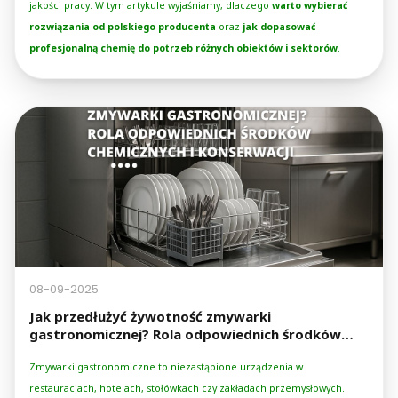
jakości pracy. W tym artykule wyjaśniamy, dlaczego
warto wybierać
rozwiązania od polskiego producenta
oraz
jak dopasować
profesjonalną chemię do potrzeb różnych obiektów i sektorów
.
08-09-2025
Jak przedłużyć żywotność zmywarki
gastronomicznej? Rola odpowiednich środków
chemicznych i konserwacji
Zmywarki gastronomiczne to niezastąpione urządzenia w
restauracjach, hotelach, stołówkach czy zakładach przemysłowych.