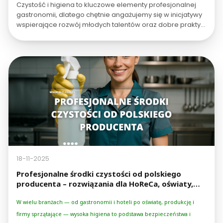
stanowisko pracy
Czystość i higiena to kluczowe elementy profesjonalnej
w kategoriach
kucharz
oraz
cukiernik
gastronomii, dlatego chętnie angażujemy się w inicjatywy
.
wspierające rozwój młodych talentów oraz dobre praktyki
w branży.
18-11-2025
Profesjonalne środki czystości od polskiego
producenta – rozwiązania dla HoReCa, oświaty,
zakładów produkcyjnych i firm sprzątających
W wielu branżach — od gastronomii i hoteli po oświatę, produkcję i
firmy sprzątające — wysoka higiena to podstawa bezpieczeństwa i