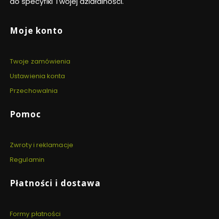
do specyfiki Twojej działalności.
Linki w stopce
Moje konto
Twoje zamówienia
Ustawienia konta
Przechowalnia
Pomoc
Zwroty i reklamacje
Regulamin
Płatności i dostawa
Formy płatności