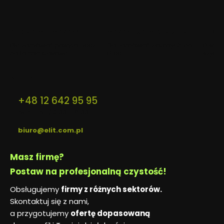
w
w
w
nowej
nowej
nowej
karcie)
karcie)
karcie)
DARMOWA WYSYŁKA
WYSYŁAMY W CIĄGU 24H
BEZP
Dla zamówień powyżej 500zł
Dla zamówień złożonych do
Dzięki 
na terenie Krakowa
12:00
szyfro
Kontakt
+48 12 642 95 95
pon. - pt. / 8:00 - 16:00
biuro@elit.com.pl
Masz firmę?
Postaw na profesjonalną czystość!
Obsługujemy
firmy z różnych sektorów.
Skontaktuj się z nami,
a przygotujemy
ofertę dopasowaną