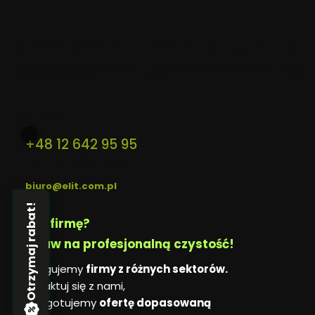
w
w
w
nowej
nowej
nowej
karcie)
karcie)
karcie)
DARMOWA WYSYŁKA
WYSYŁAMY W CIĄGU 24H
BEZP
Dla zamówień powyżej 500zł
Dla zamówień złożonych do
Dzięki 
na terenie Krakowa
12:00
szyfro
Kontakt
+48 12 642 95 95
pon. - pt. / 8:00 - 16:00
biuro@elit.com.pl
Otrzymaj rabat!
Masz firmę?
Postaw na profesjonalną czystość!
Obsługujemy
firmy z różnych sektorów.
Skontaktuj się z nami,
a przygotujemy
ofertę dopasowaną