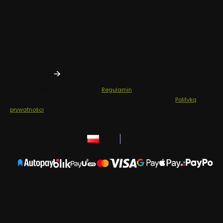
Zapisz się do newslettera i odbierz -10% na pierwsze zakupy!
Dodatkowo bądź pierwszą osobą, która dowie się o naszych
nowościach i promocjach.
Twój adres e-mail
Zapisując się, akceptujesz nasz
Regulamin
(w zakresie dotyczącym
Newslettera). Przetwarzanie danych odbywa się zgodnie z
Polityką
prywatności
.
polski
zł
Producent środków czystości Elit | ul. Fatimska 41B,
31-831 Kraków | NIP: 6783194459 | REGON: 520681196