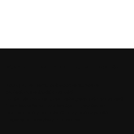
Wybierz ELIT - partnera w utrzymaniu czystości
Zaufaj 20-letniemu doświadczeniu. Nasze
profesjonalne środki czystości
to nie tylko produkty, ale także gwarancja satysfakcji
i bezpieczeństwa. Wybierając ELIT, wybierasz
partnera, który pomoże Ci utrzymać czystość
i higienę na najwyższym poziomie.