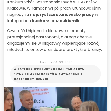
Konkurs Szkół Gastronomicznych w ZSG nr 1 w
Krakowie. W ramach współpracy ufundowaliśmy
nagrody za
najczystsze stanowisko pracy
w
kategoriach
kucharz
oraz
cukiernik
.
Czystość i higiena to kluczowe elementy
profesjonalnej gastronomii, dlatego chętnie
angażujemy się w inicjatywy wspierające rozwój
młodych talentów oraz dobre praktyki w branży.
dodano: 06-03-2026
W KATEGORII
PRODUKTY DO SANITARIATÓW
,
PŁYNY DO MYCIA NACZYŃ W ZMYWARKACH
GASTRONOMICZNYCH