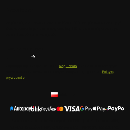
Newsletter
Zapisz się do newslettera i odbierz -10% na pierwsze zakupy!
Dodatkowo bądź pierwszą osobą, która dowie się o naszych
nowościach i promocjach.
Twój adres e-mail
Zapisując się, akceptujesz nasz
Regulamin
(w zakresie dotyczącym
Newslettera). Przetwarzanie danych odbywa się zgodnie z
Polityką
prywatności
.
polski
zł
Producent środków czystości Elit | ul. Fatimska 41B,
31-831 Kraków | NIP: 6783194459 | REGON: 520681196