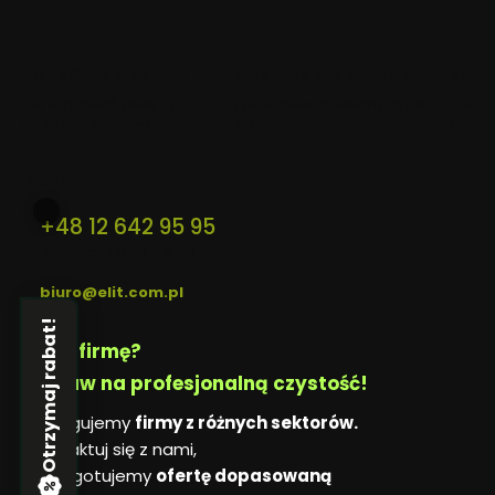
w
w
w
nowej
nowej
nowej
karcie)
karcie)
karcie)
DARMOWA WYSYŁKA
WYSYŁAMY W CIĄGU 24H
BEZP
Dla zamówień powyżej 500zł
Dla zamówień złożonych do
Dzięki 
na terenie Krakowa
12:00
szyfro
Kontakt
+48 12 642 95 95
pon. - pt. / 8:00 - 16:00
biuro@elit.com.pl
Otrzymaj rabat!
Masz firmę?
Postaw na profesjonalną czystość!
Obsługujemy
firmy z różnych sektorów.
Skontaktuj się z nami,
a przygotujemy
ofertę dopasowaną