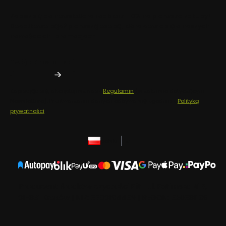
Zapisz się do newslettera i odbierz -10% na pierwsze zakupy!
Dodatkowo bądź pierwszą osobą, która dowie się o naszych
nowościach i promocjach.
Twój adres e-mail
Zapisując się, akceptujesz nasz
Regulamin
(w zakresie dotyczącym
Newslettera). Przetwarzanie danych odbywa się zgodnie z
Polityką
prywatności
.
polski
zł
Producent środków czystości Elit | ul. Fatimska 41B,
31-831 Kraków | NIP: 6783194459 | REGON: 520681196