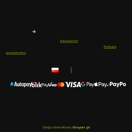
Dodatkowo bądź pierwszą osobą, która dowie się o naszych
nowościach i promocjach.
Twój adres e-mail
Zapisując się, akceptujesz nasz
Regulamin
(w zakresie dotyczącym
Newslettera). Przetwarzanie danych odbywa się zgodnie z
Polityką
prywatności
.
polski
zł
Producent środków czystości Elit | ul. Fatimska 41B,
31-831 Kraków | NIP: 6783194459 | REGON: 520681196
Sklep internetowy
Shoper.pl