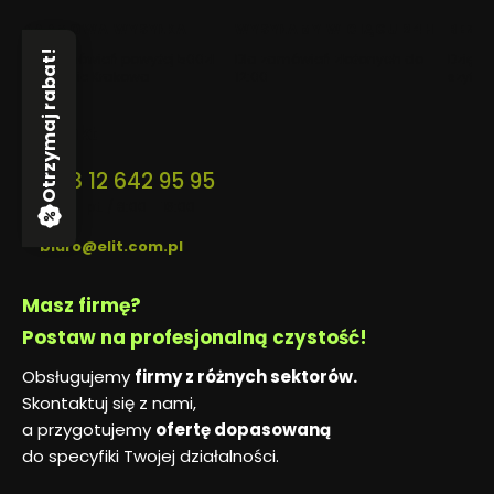
karcie)
karcie)
karcie)
DARMOWA WYSYŁKA
WYSYŁAMY W CIĄGU 24H
BEZP
Otrzymaj rabat!
Dla zamówień powyżej 500zł
Dla zamówień złożonych do
Dzięki 
na terenie Krakowa
12:00
szyfro
Kontakt
+48 12 642 95 95
pon. - pt. / 8:00 - 16:00
biuro@elit.com.pl
Masz firmę?
Postaw na profesjonalną czystość!
Obsługujemy
firmy z różnych sektorów.
Skontaktuj się z nami,
a przygotujemy
ofertę dopasowaną
do specyfiki Twojej działalności.