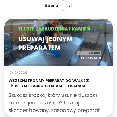
z 1
Strona
12-12-2024
WSZECHSTRONNY PREPARAT DO WALKI Z
TŁUSTYMI ZABRUDZENIAMI I OSADAMI
WAPIENNYMI – ELIT 545 ACID JEDEN ŚRODEK,
Szukasz środka, który usunie tłuszcz i
SZEROKIE ZASTOSOWANIE
kamień jednocześnie? Poznaj
skoncentrowany, zasadowy preparat