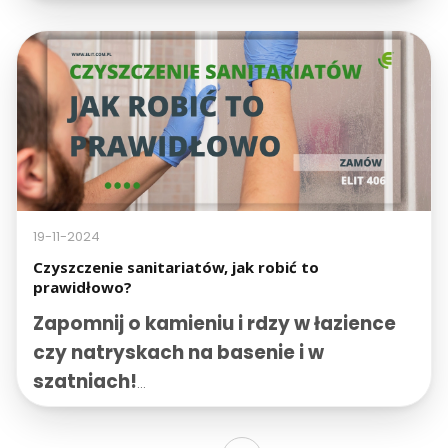
czyszczący, który skutecznie odtłuszcza
powierzchnie i eliminuje osady
mineralne. Idealny do gastronomii,
przemysłu spożywczego i firm
sprzątających!
19-11-2024
Czyszczenie sanitariatów, jak robić to
prawidłowo?
Zapomnij o kamieniu i rdzy w łazience
czy natryskach na basenie i w
szatniach!
Czy walka z uporczywymi osadami i
zabrudzeniami w łazience spędza Ci sen