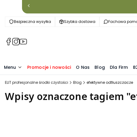
Bezpieczna wysyłka
Szybka dostawa
Fachowa pom
(Otwiera
(Otwiera
(Otwiera
się
się
się
w
w
w
nowej
nowej
nowej
Menu
Promocje i nowości
O Nas
Blog
Dla Firm
B
karcie)
karcie)
karcie)
ELIT profesjonalne środki czystości
Blog
efektywne odtłuszczacze
Wpisy oznaczone tagiem "e