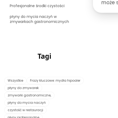
może 
Profesjonalne środki czystości
Dowied
płyny do mycia naczyń w
profe
zmywarkach gastronomicznych
odtłus
stosow
efekty
Poznaj
Tagi
porad
perfek
Wszystkie
Frazy kluczowe: mydła hipoaler
płyny do zmywarek
zmywarki gastronomiczne,
płyny do mycia naczyń
czystość w restauracji
płyny profesjonalne