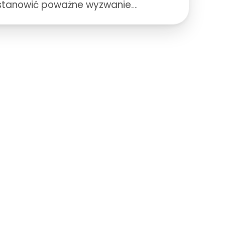
stanowić poważne wyzwanie.
z się, dlaczego warto używać
sjonalnych środków do
zczania, jakie są korzyści z ich
ania oraz jak skutecznie i
wnie usuwać tłuste zabrudzenia.
 sprawdzone metody i praktyczne
y, które pomogą utrzymać
cyjną czystość w Twoją kuchni.