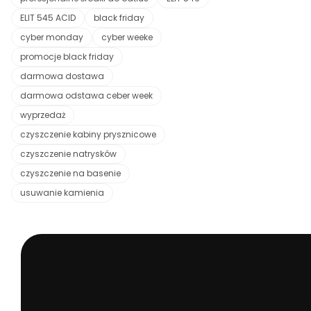
ELIT 545 ACID
black friday
cyber monday
cyber weeke
promocje black friday
darmowa dostawa
darmowa odstawa ceber week
wyprzedaż
czyszczenie kabiny prysznicowe
czyszczenie natrysków
czyszczenie na basenie
usuwanie kamienia
Wybierz ELIT - partnera w utrzymaniu czystośc