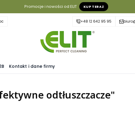
Promocje i nowości od ELIT
KUP TERAZ
oc
+48 12 642 95 95
biuro@
2B
Kontakt i dane firmy
fektywne odtłuszczacze"