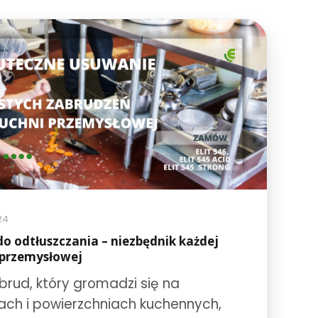
24
do odtłuszczania – niezbędnik każdej
 przemysłowej
 brud, który gromadzi się na
ach i powierzchniach kuchennych,