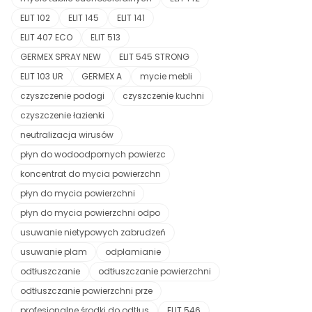
ELIT 102
ELIT 145
ELIT 141
ELIT 407 ECO
ELIT 513
GERMEX SPRAY NEW
ELIT 545 STRONG
ELIT 103 UR
GERMEX A
mycie mebli
czyszczenie podogi
czyszczenie kuchni
czyszczenie łazienki
neutralizacja wirusów
płyn do wodoodpornych powierzc
koncentrat do mycia powierzchn
płyn do mycia powierzchni
płyn do mycia powierzchni odpo
usuwanie nietypowych zabrudzeń
usuwanie plam
odplamianie
odtłuszczanie
odtłuszczanie powierzchni
odtłuszczanie powierzchni prze
profesjonalne środki do odtłus
ELIT 546