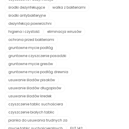
środki dezynfekujące
walka z bakteriami
środki antybakteryjne
dezynfekcja powierzchni
higiena i czystość
eliminacja wirusów
ochrona przed bakteriami
gruntowne mycie podłóg
gruntowne czyszczenie posadzki
gruntowne mycie gresów
gruntowne mycie podłóg drewnia
usuwanie śladów pisaków
usuwanie śladów długopisów
usuwanie śladów kredek
czyszczenie tablic suchościera
czyszczenie białych tablic
pianka do usuwania trudnych za
mycie tablic suchościeralnych
ELIT 142