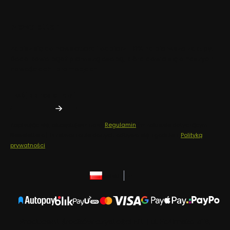
Newsletter
Zapisz się do newslettera i odbierz -10% na pierwsze zakupy!
Dodatkowo bądź pierwszą osobą, która dowie się o naszych
nowościach i promocjach.
Twój adres e-mail
Zapisując się, akceptujesz nasz
Regulamin
(w zakresie dotyczącym
Newslettera). Przetwarzanie danych odbywa się zgodnie z
Polityką
prywatności
.
polski
zł
Producent środków czystości Elit | ul. Fatimska 41B,