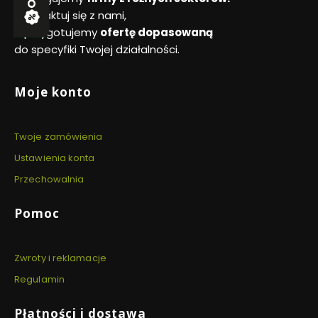
e
X
c
Skontaktuj się z nami,
s
4
z
k
a przygotujemy
ofertę dopasowaną
2
e
i
r
do specyfiki Twojej działalności.
w
o
n
Linki w stopce
Moje konto
y
Twoje zamówienia
Ustawienia konta
Przechowalnia
Pomoc
Zwroty i reklamacje
Regulamin
Płatności i dostawa