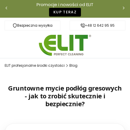
Promocje i nowości od ELIT
KUP TERAZ
Bezpieczna wysyłka
Szybka dostawa
+48 12 642 95 95
ELIT profesjonalne środki czystości
Blog
Gruntowne mycie podłóg gresowych
- jak to zrobić skutecznie i
bezpiecznie?