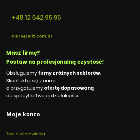
Kontakt
+48 12 642 95 95
pon. - pt. / 8:00 - 16:00
biuro@elit.com.pl
Masz firmę?
Postaw na profesjonalną czystość!
Obsługujemy
firmy z różnych sektorów.
Skontaktuj się z nami,
a przygotujemy
ofertę dopasowaną
do specyfiki Twojej działalności.
Linki w stopce
Moje konto
Twoje zamówienia