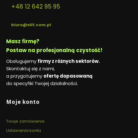
+48 12 642 95 95
pon. - pt. / 8:00 - 16:00
biuro@elit.com.pl
Masz firmę?
Postaw na profesjonalną czystość!
Obsługujemy
firmy z różnych sektorów.
Skontaktuj się z nami,
a przygotujemy
ofertę dopasowaną
do specyfiki Twojej działalności.
Linki w stopce
Moje konto
Twoje zamówienia
Ustawienia konta