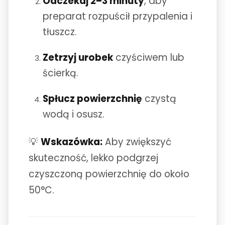
Odczekaj 2–3 minuty
, aby
preparat rozpuścił przypalenia i
tłuszcz.
Zetrzyj urobek
czyściwem lub
ścierką.
Spłucz powierzchnię
czystą
wodą i osusz.
💡
Wskazówka:
Aby zwiększyć
skuteczność, lekko podgrzej
czyszczoną powierzchnię do około
50°C.