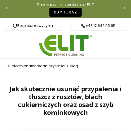
Promocje i nowości od ELIT
KUP TERAZ
Bezpieczna wysyłka
Szybka dostawa
+48 12 642 95 95
ELIT profesjonalne środki czystości
Blog
Jak skutecznie usunąć przypalenia i
tłuszcz z rusztów, blach
cukierniczych oraz osad z szyb
kominkowych