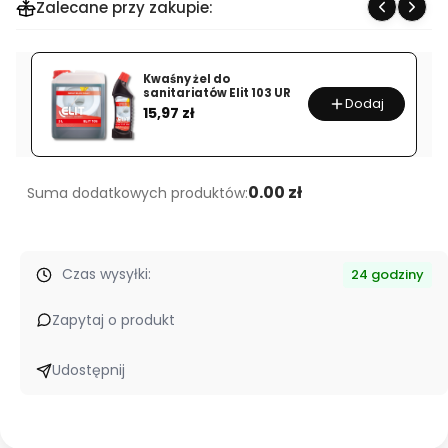
Zalecane przy zakupie:
Płyn
do
mycia
Kwaśny żel do
podłóg
sanitariatów Elit 103 UR
Dodaj
Cena
drewnianych
15,97 zł
i
paneli
ELIT
0.00 zł
Suma dodatkowych produktów:
408
Czas wysyłki:
24 godziny
Zapytaj o produkt
Udostępnij