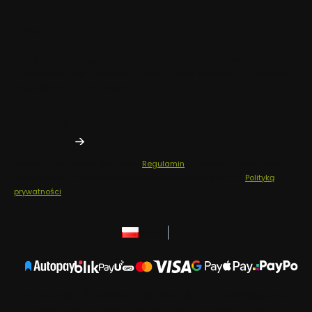
Newsletter
Zapisz się do newslettera i odbierz -10% na pierwsze zakupy!
Dodatkowo bądź pierwszą osobą, która dowie się o naszych
nowościach i promocjach.
Twój adres e-mail
Zapisując się, akceptujesz nasz
Regulamin
(w zakresie dotyczącym
Newslettera). Przetwarzanie danych odbywa się zgodnie z
Polityką
prywatności
.
polski
zł
Producent środków czystości Elit | ul. Fatimska 41B,
31-831 Kraków | NIP: 6783194459 | REGON: 520681196