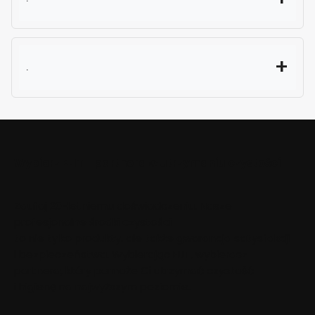
.
Wybierz ELIT - partnera w utrzymaniu czystości
Zaufaj 20-letniemu doświadczeniu. Nasze
profesjonalne środki czystości
to nie tylko produkty, ale także gwarancja satysfakcji
i bezpieczeństwa. Wybierając ELIT, wybierasz
partnera, który pomoże Ci utrzymać czystość
i higienę na najwyższym poziomie.