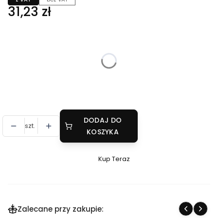
Cena
31,23 zł
Wybierz wariant produktu :
Poszczególne warianty mogą różnić się ceną
*
Pojemność
Wybierz
DODAJ DO
szt.
KOSZYKA
Kup Teraz
Szybki
zakup
dla
produktu
Zalecane przy zakupie:
Mydło