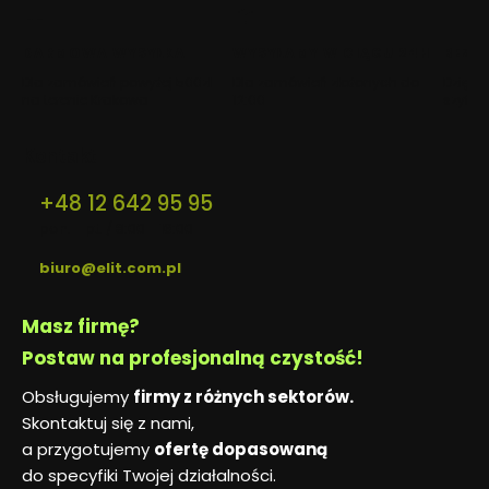
nowej
nowej
nowej
karcie)
karcie)
karcie)
DARMOWA WYSYŁKA
WYSYŁAMY W CIĄGU 24H
BEZP
Dla zamówień powyżej 500zł
Dla zamówień złożonych do
Dzięki 
na terenie Krakowa
12:00
szyfro
Kontakt
+48 12 642 95 95
pon. - pt. / 8:00 - 16:00
biuro@elit.com.pl
Masz firmę?
Postaw na profesjonalną czystość!
Obsługujemy
firmy z różnych sektorów.
Skontaktuj się z nami,
a przygotujemy
ofertę dopasowaną
do specyfiki Twojej działalności.