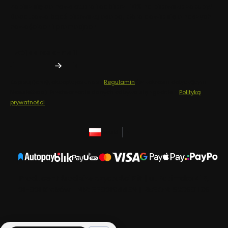
Zapisz się do newslettera i odbierz -10% na pierwsze zakupy!
Dodatkowo bądź pierwszą osobą, która dowie się o naszych
nowościach i promocjach.
Twój adres e-mail
Zapisując się, akceptujesz nasz
Regulamin
(w zakresie dotyczącym
Newslettera). Przetwarzanie danych odbywa się zgodnie z
Polityką
prywatności
.
polski
zł
Producent środków czystości Elit | ul. Fatimska 41B,
31-831 Kraków | NIP: 6783194459 | REGON: 520681196