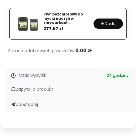
w
płynie
Płyn bezchlorowy do
DOMI
mycia naczyń w
zmywarkach
Dodaj
LUX
Cena
gastronomicznych ELIT
277,67 zł
501
22
0.00 zł
Suma dodatkowych produktów:
Czas wysyłki:
24 godziny
Zapytaj o produkt
Udostępnij