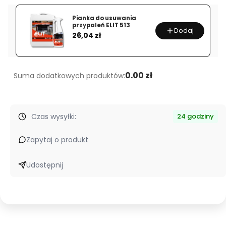
do
Pianka do usuwania
sanitariatów
przypaleń ELIT 513
Dodaj
Cena
Elit
26,04 zł
103
UR
0.00 zł
Suma dodatkowych produktów:
Czas wysyłki:
24 godziny
Zapytaj o produkt
Udostępnij