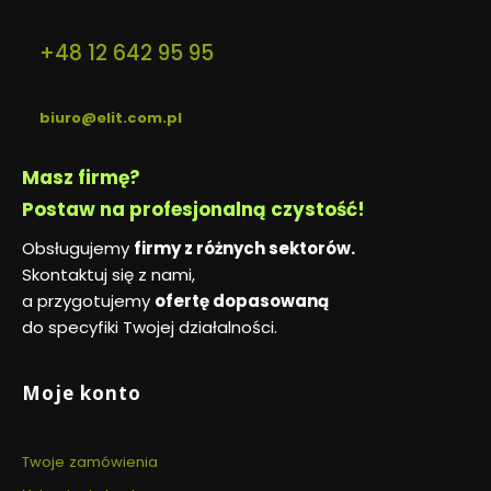
Kontakt
+48 12 642 95 95
pon. - pt. / 8:00 - 16:00
biuro@elit.com.pl
Masz firmę?
Postaw na profesjonalną czystość!
Obsługujemy
firmy z różnych sektorów.
Skontaktuj się z nami,
a przygotujemy
ofertę dopasowaną
do specyfiki Twojej działalności.
Linki w stopce
Moje konto
Twoje zamówienia