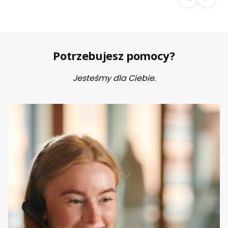
enk
i -
ELI
T
141
Potrzebujesz pomocy?
Jesteśmy dla Ciebie.