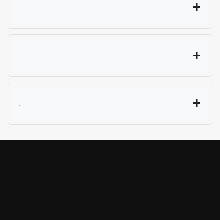
.
.
.
Wybierz ELIT - partnera w utrzymaniu czystości
Zaufaj 20-letniemu doświadczeniu. Nasze
profesjonalne środki czystości