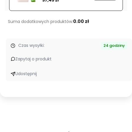
branży
spożywczej
20L
0.00 zł
Suma dodatkowych produktów:
Czas wysyłki:
24 godziny
Zapytaj o produkt
Udostępnij