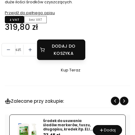
duże ilości środków czyszczących.
Przejdź do pełnego opisu
z VAT
bez VAT
Cena
319,80 zł
DODAJ DO
szt.
KOSZYKA
Kup Teraz
Szybki
zakup
dla
produktu
Zalecane przy zakupie:
ELIT
845
ACID
Środek do usuwania
zabrudzenia
śladów markerów, tuszu,
długopisu, kredek itp. ELIT
Dodaj
w
Cena
100 EXTRA
37,45 zł